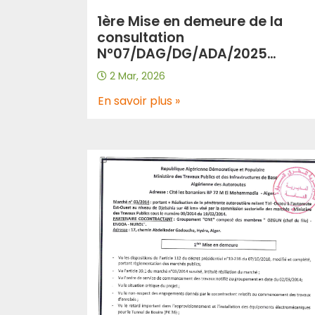
1ère Mise en demeure de la
consultation
N°07/DAG/DG/ADA/2025
“Fourniture et livraison des
2 Mar, 2026
produits d’entretien et
d’hygiènes au profit de l’EPIC-
En savoir plus »
ADA”.