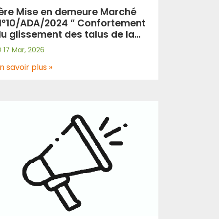
ère Mise en demeure Marché
°10/ADA/2024 ” Confortement
u glissement des talus de la
ection autoroutière au niveau
17 Mar, 2026
e la localité de Ras El MA
Wilaya de Skikda)”.
n savoir plus »