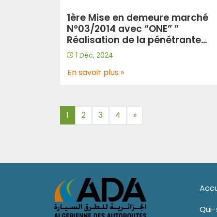
1ère Mise en demeure marché
N°03/2014 avec “ONE” ”
Réalisation de la pénétrante
autoroutière reliant Tizi-Ouzou
1 Déc, 2024
l’autoroute Est-Ouest au nivea
de Djebahia sur 48km”
En savoir plus »
1
2
3
4
»
Accu
Qui