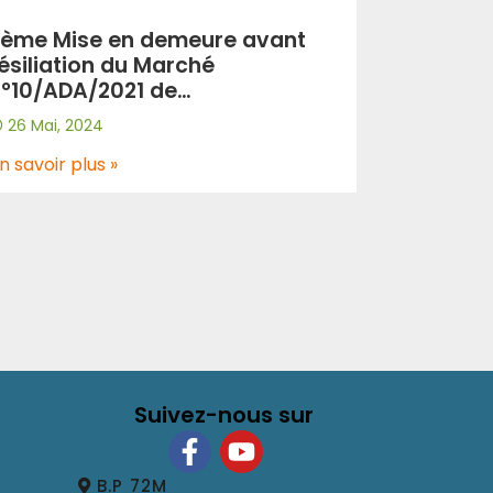
ème Mise en demeure avant
ésiliation du Marché
°10/ADA/2021 de
égularisation: Travaux
26 Mai, 2024
’urgence de réparations de la
haussée au niveau de
n savoir plus »
’Autoroute Est-Ouest
ALTRO/SPA”
Suivez-nous sur
B.P 72M