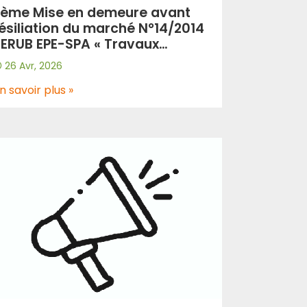
ème Mise en demeure avant
ésiliation du marché N°14/2014
ERUB EPE-SPA « Travaux
’éclairage du tronçon
26 Avr, 2026
utoroutier Larbaatache –
akhdaria sur 28 Km»
n savoir plus »