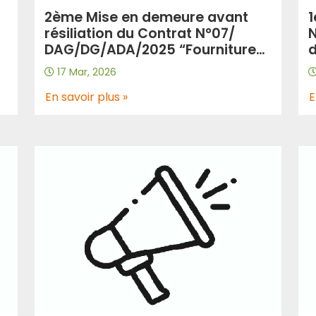
2ème Mise en demeure avant
1
résiliation du Contrat N°07/
N
DAG/DG/ADA/2025 “Fourniture
d
:
et livraison des produits
s
17 Mar, 2026
r
d’entretiens et d’hygiènes au
d
profit de l’EPIC/ADA”.
En savoir plus »
(
E
.