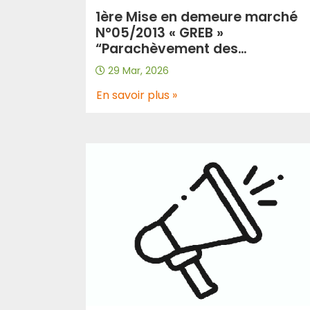
1ère Mise en demeure marché
N°05/2013 « GREB »
“Parachèvement des
échangeurs du lot Centre – Est 
29 Mar, 2026
échangeur El Achir – échangeu
Bouira Est – échangeur Bouira
En savoir plus »
Ouest – échangeur El Djebahia”