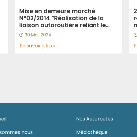
Mise en demeure marché
2
N°02/2014 “Réalisation de la
r
liaison autoroutière reliant le
n
 à
port de Djen-Djen à l’AEO au
R
30 Mai, 2024
u
niveau d’El Eulma sur
d
110km”/GR-RMS
En savoir plus »
c
E
l
eil
Nos Autoroutes
-sommes nous
Médiathèque