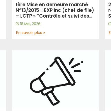
1ère Mise en demeure marché
2
N°13/2015 « EXP Inc (chef de file)
r
– LCTP » “Contrôle et suivi des
S
travaux de réalisation de la
d
18 Mai, 2026
t
liaison autoroutière reliant le
a
port de Ténès à l’AEO sur 54 Km
En savoir plus »
L
E
– 1ère tranche sur 22 Km”.
ux