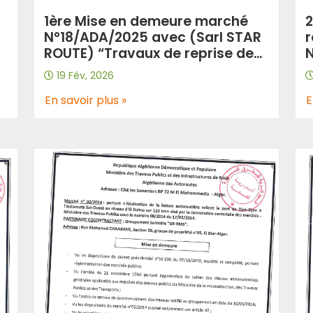
1ère Mise en demeure marché
2
N°18/ADA/2025 avec (Sarl STAR
r
ROUTE) “Travaux de reprise des
N
joints de chaussée de divers
i
19 Fév, 2026
ouvrages d’art à travers les
d
axes autoroutiers Région du
En savoir plus »
E
E
Centre (Tranche 02)/lot2:Région
Centre Ouest”.