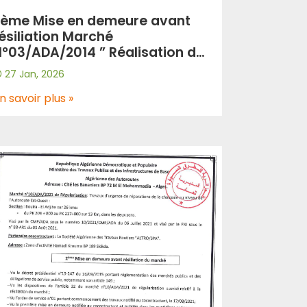
ème Mise en demeure avant
ésiliation Marché
°03/ADA/2014 ” Réalisation des
nstallations et équipements
27 Jan, 2026
’exploitation de l’Autoroute
st-Ouest « lot Est » “.
n savoir plus »