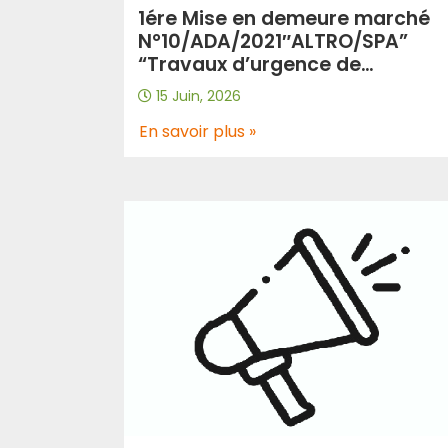
1ére Mise en demeure marché
N°10/ADA/2021″ALTRO/SPA”
“Travaux d’urgence de
réparations de la chaussée au
15 Juin, 2026
niveau de l’Autoroute Est-Oues
: Section : Bouira – El Adjiba sur
En savoir plus »
26 kms: -du PK 204 + 800 au PK
217+800 sur 13 Km, dans les de
sens”.