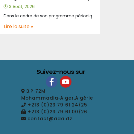
3 Août, 2026
Dans le cadre de son programme périodique d’entretien des infrastructures autoroutières et de son plan d’intervention pour la saison estivale 2026, l’Algérienne des Autoroutes poursuit les travaux d’entretien et de réhabilitation sur l’Autoroute A3, au niveau de la wilaya d’Aïn Defla. Ces opérations s’inscrivent dans la stratégie de l’entreprise visant à préserver le patrimoine autoroutier, renforcer la sécurité des infrastructures et garantir de meilleures conditions de circulation aux usagers. Les principales opérations en cours Les équipes de l’Algérienne des Autoroutes réalisent actuellement plusieurs interventions, notamment : Le fraisage de la chaussée au niveau de Djelida, région d’Aïn El Hadj, au PK 85+850, en direction d’Alger. La réhabilitation de la section reliant Khemis Miliana à Tiberkanine. Le lancement des travaux d’aménagement, comprenant la mise en œuvre d’enrobés et des opérations d’asphaltage, au niveau du point de contrôle de Bourached. Des travaux au service de la sécurité et du confort des usagers À travers ces interventions, l’Algérienne des Autoroutes confirme son engagement en faveur d’un réseau autoroutier performant, sûr et durable. Ces travaux permettront de réhabiliter les sections dégradées, d’améliorer la qualité de la chaussée et d’assurer un meilleur niveau de service aux usagers. L’Algérienne des Autoroutes invite l’ensemble des usagers de l’ autoroute à faire preuve de prudence à l’approche des zones de chantier, à respecter les limitations de vitesse ainsi que les consignes des agents d’entretien et des patrouilleurs, afin de garantir la sécurité de tous. L’Algérienne des Autoroutes, pour votre sécurité en confort.
Lire la suite »
Suivez-nous sur
B.P 72M
Mohammadia‑Alger,Algérie
+213 (0)23 79 61 24/25
+213 (0)23 79 61 00/26
contact@ada.dz