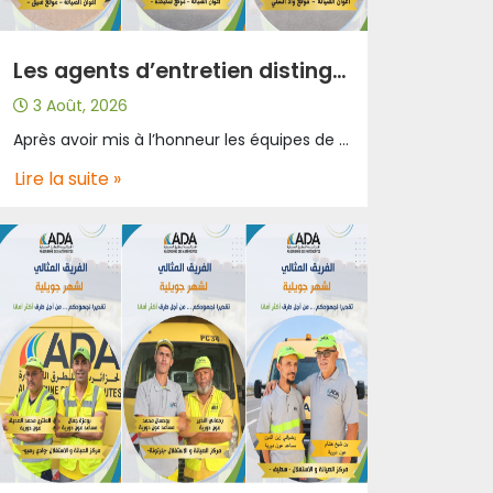
Les agents d’entretien distingués comme meilleures équipes du mois de juillet
3 Août, 2026
Après avoir mis à l’honneur les équipes de patrouille, L’Algérienne des Autoroutes poursuit sa démarche de valorisation des métiers de terrain en distinguant les agents d’entretien, dont l’engagement quotidien contribue directement à la sécurité des usagers, à la préservation des infrastructures et à la qualité du service sur l’ensemble du réseau autoroutier. Dans le cadre de la désignation des meilleures équipes du mois de juillet, trois équipes d’entretien ont été distinguées en reconnaissance de leur professionnalisme, de leur rigueur et des efforts remarquables qu’elles déploient chaque jour dans l’accomplissement de leurs missions. Qu’il s’agisse de l’entretien des équipements, de la maintenance des installations, du nettoyage ou de la préservation des infrastructures autoroutières, les agents d’entretien interviennent dans des conditions souvent exigeantes, au cœur du trafic et face à des contraintes climatiques variées. Leur travail constitue un maillon essentiel pour garantir un réseau autoroutier sûr, fonctionnel et performant. L’Algérienne des Autoroutes adresse ses plus sincères félicitations aux trois équipes mises à l’honneur pour le mois de juillet et exprime sa profonde reconnaissance à l’ensemble des agents d’entretien des différentes sections, dont le dévouement, la rigueur et le sens des responsabilités contribuent chaque jour au bon fonctionnement du réseau autoroutier. À travers cette initiative, L’Algérienne des Autoroutes réaffirme sa volonté de reconnaître et de valoriser les métiers de terrain, convaincue que l’engagement de ses agents constitue l’un des piliers essentiels de la qualité du service public autoroutier.
Lire la suite »