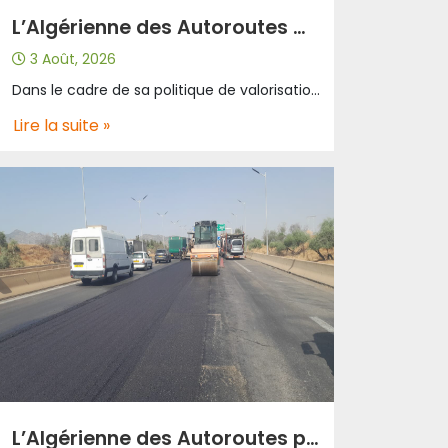
L’Algérienne des Autoroutes met à l’honneur l’équipe exemplaire du mois de juillet
3 Août, 2026
Dans le cadre de sa politique de valorisation des compétences et de reconnaissance des performances, L’Algérienne des Autoroutes met à l’honneur l’équipe exemplaire du mois de juillet. Cette distinction récompense l’engagement, la rigueur et l’esprit d’équipe dont font preuve les agents de patrouille dans l’accomplissement de leurs missions quotidiennes. Par leur professionnalisme, leur vigilance et leur sens des responsabilités, ils contribuent activement à la sécurité des usagers et à l’amélioration continue de la qualité du service sur l’ensemble du réseau autoroutier. À travers cette initiative, l’entreprise réaffirme son attachement à une culture de l’excellence fondée sur la reconnaissance du mérite et la valorisation des efforts. Elle vise également à encourager l’ensemble des agents à poursuivre leurs missions avec le même engagement, la même détermination et le même professionnalisme. À cette occasion, L’Algérienne des Autoroutes adresse ses plus sincères félicitations à l’équipe mise à l’honneur pour le mois de juillet et exprime sa profonde reconnaissance à l’ensemble des agents de patrouille des différentes sections, dont le dévouement, la vigilance et l’esprit de service constituent un maillon essentiel de la sécurité des usagers et de la qualité du service. Cette reconnaissance traduit la volonté de L’Algérienne des Autoroutes de valoriser les femmes et les hommes de terrain qui, chaque jour, accomplissent leur mission avec professionnalisme, engagement et sens du devoir, au service des usagers de l’autoroute.
Lire la suite »
L’Algérienne des Autoroutes poursuit son programme d’entretien et de réhabilitation sur l’Autoroute A3 à Aïn Defla.