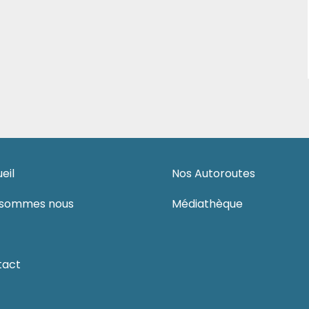
eil
Nos Autoroutes
-sommes nous
Médiathèque
tact