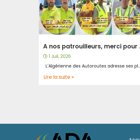
A nos patro
1 Juil, 2026
L’Algérienne des Autoroutes adresse ses plus sincères remerciements à ces patrouilleurs pour leurs efforts considérables et continus sur le terrain, ainsi que leurs interventions rapides qui contribuent chaque jour à la sécurité des usagers de l’Autoroute. Cet hommage s’inscrit dans une série d’initiatives visant à mettre à l’honneur l’ensemble des équipes de patrouilleurs, et les agents d’entretien, en reconnaissance de leur engagement, de leur professionnalisme et de leur dévouemen
Lire la suite »
Accu