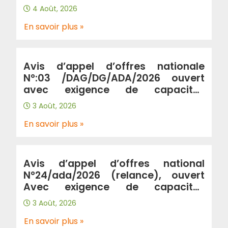
portant « Renforcement de
4 Août, 2026
l’autoroute A2 entre la ville de
Birtouta « jonction A2/A100 au
En savoir plus »
PK2+580 » et la ville de khemis
khechna « jonction A2/A102 au
PK31+300 » sur 29km en double sens
Avis d’appel d’offres nationale
(wilaya Alger, Blida, Boumerdes) »
N°:03 /DAG/DG/ADA/2026 ouvert
avec exigence de capacités
minimales Portant “prestation de
3 Août, 2026
gardiennage et de surveillance au
profit de l’Algérienne Des
En savoir plus »
Autoroutes”.
Avis d’appel d’offres national
N°24/ada/2026 (relance), ouvert
Avec exigence de capacités
minimales : Contrôle et suivi de
3 Août, 2026
traitement de glissements au
niveau de l’autoroute a3 wilaya de
En savoir plus »