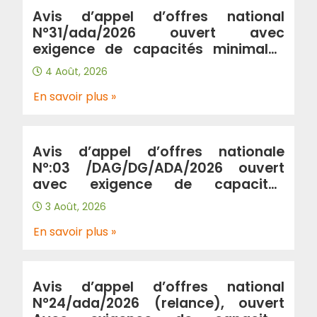
Avis d’appel d’offres national
N°31/ada/2026 ouvert avec
exigence de capacités minimales
portant « Renforcement de
4 Août, 2026
l’autoroute A2 entre la ville de
Birtouta « jonction A2/A100 au
En savoir plus »
PK2+580 » et la ville de khemis
khechna « jonction A2/A102 au
PK31+300 » sur 29km en double sens
Avis d’appel d’offres nationale
(wilaya Alger, Blida, Boumerdes) »
N°:03 /DAG/DG/ADA/2026 ouvert
avec exigence de capacités
minimales Portant “prestation de
3 Août, 2026
gardiennage et de surveillance au
profit de l’Algérienne Des
En savoir plus »
Autoroutes”.
Avis d’appel d’offres national
N°24/ada/2026 (relance), ouvert