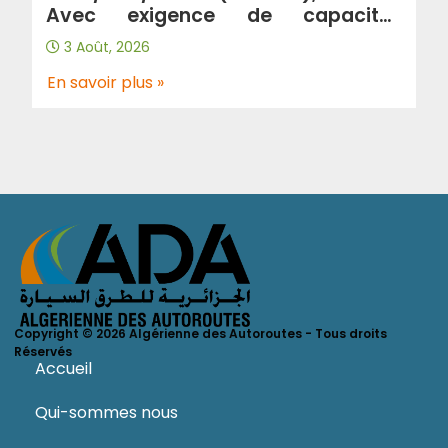
Avec exigence de capacités
minimales : Contrôle et suivi de
3 Août, 2026
traitement de glissements au
niveau de l’autoroute a3 wilaya de
En savoir plus »
Tlemcen.
Copyright © 2026 Algérienne des Autoroutes - Tous droits
Réservés
Accueil
Qui-sommes nous