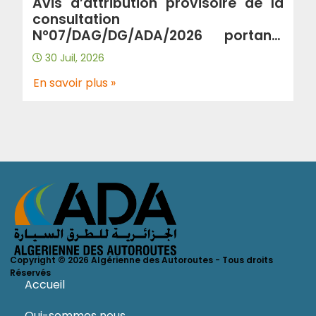
Avis d’attribution provisoire de la
consultation
N°07/DAG/DG/ADA/2026 portant”
Acquisition d’une solution antivirus
30 Juil, 2026
/Endpoint protection “
En savoir plus »
Copyright © 2026 Algérienne des Autoroutes - Tous droits
Réservés
Accueil
Qui-sommes nous