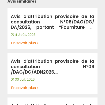
Avis similaires
Avis d’attribution provisoire de la
consultation N°08/DAG/DG/
DA/2026, portant “Fourniture et
livraison des produits de peinture et
4 Août, 2026
articles d’électricité au profit de
L’EPIC-ADA répartie en deux lots: Lot
En savoir plus »
N°01 : Produits de peinture et Lot
N°02 : articles d’électricité”
Avis d’attribution provisoire de la
consultation N°09
/DAG/DG/ADN2026,
portant:”Fourniture et livraison de
30 Juil, 2026
petit outillages au profit de L’EPIC-
ADA”.
En savoir plus »