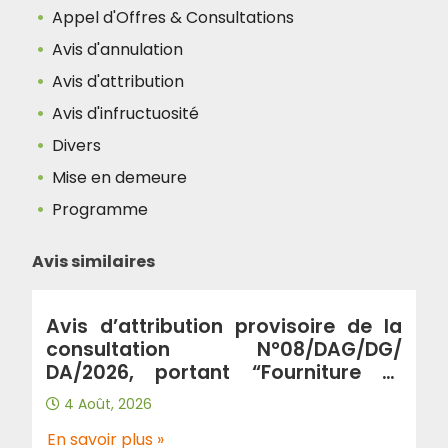
Appel d'Offres & Consultations
Avis d'annulation
Avis d'attribution
Avis d'infructuosité
Divers
Mise en demeure
Programme
Avis similaires
Avis d’attribution provisoire de la
consultation N°08/DAG/DG/
DA/2026, portant “Fourniture et
livraison des produits de peinture et
4 Août, 2026
articles d’électricité au profit de
L’EPIC-ADA répartie en deux lots: Lot
En savoir plus »