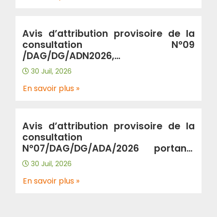
N°01 : Produits de peinture et Lot
N°02 : articles d’électricité”
Avis d’attribution provisoire de la
consultation N°09
/DAG/DG/ADN2026,
portant:”Fourniture et livraison de
30 Juil, 2026
petit outillages au profit de L’EPIC-
ADA”.
En savoir plus »
Avis d’attribution provisoire de la
consultation
N°07/DAG/DG/ADA/2026 portant”
Acquisition d’une solution antivirus
30 Juil, 2026
/Endpoint protection “
En savoir plus »