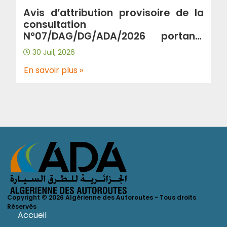
Avis d’attribution provisoire de la
consultation
N°07/DAG/DG/ADA/2026 portant”
Acquisition d’une solution antivirus
30 Juil, 2026
/Endpoint protection “
En savoir plus »
Copyright © 2026 Algérienne des Autoroutes - Tous droits
Réservés
Accueil