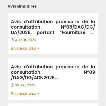
Avis similaires
Avis d’attribution provisoire de la
consultation N°08/DAG/DG/
DA/2026, portant “Fourniture et
livraison des produits de peinture et
4 Août, 2026
articles d’électricité au profit de
L’EPIC-ADA répartie en deux lots: Lot
En savoir plus »
N°01 : Produits de peinture et Lot
N°02 : articles d’électricité”
Avis d’attribution provisoire de la
consultation N°09
/DAG/DG/ADN2026,
portant:”Fourniture et livraison de
30 Juil, 2026
petit outillages au profit de L’EPIC-
ADA”.
En savoir plus »