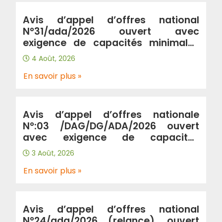
Avis d’appel d’offres national
N°31/ada/2026 ouvert avec
exigence de capacités minimales
portant « Renforcement de
4 Août, 2026
l’autoroute A2 entre la ville de
Birtouta « jonction A2/A100 au
En savoir plus »
PK2+580 » et la ville de khemis
khechna « jonction A2/A102 au
PK31+300 » sur 29km en double sens
Avis d’appel d’offres nationale
(wilaya Alger, Blida, Boumerdes) »
N°:03 /DAG/DG/ADA/2026 ouvert
avec exigence de capacités
minimales Portant “prestation de
3 Août, 2026
gardiennage et de surveillance au
profit de l’Algérienne Des
En savoir plus »
Autoroutes”.
Avis d’appel d’offres national
N°24/ada/2026 (relance), ouvert