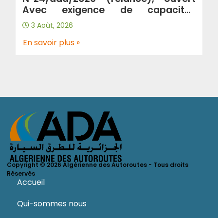
Avec exigence de capacités
minimales : Contrôle et suivi de
3 Août, 2026
traitement de glissements au
niveau de l’autoroute a3 wilaya de
En savoir plus »
Tlemcen.
Copyright © 2026 Algérienne des Autoroutes - Tous droits
Réservés
Accueil
Qui-sommes nous