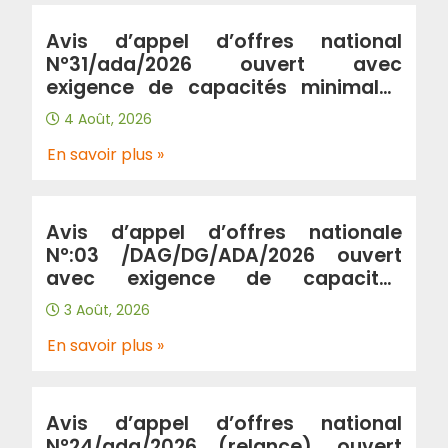
Avis d’appel d’offres national
N°31/ada/2026 ouvert avec
exigence de capacités minimales
portant « Renforcement de
4 Août, 2026
l’autoroute A2 entre la ville de
Birtouta « jonction A2/A100 au
En savoir plus »
PK2+580 » et la ville de khemis
khechna « jonction A2/A102 au
PK31+300 » sur 29km en double sens
Avis d’appel d’offres nationale
(wilaya Alger, Blida, Boumerdes) »
N°:03 /DAG/DG/ADA/2026 ouvert
avec exigence de capacités
minimales Portant “prestation de
3 Août, 2026
gardiennage et de surveillance au
profit de l’Algérienne Des
En savoir plus »
Autoroutes”.
Avis d’appel d’offres national
N°24/ada/2026 (relance), ouvert