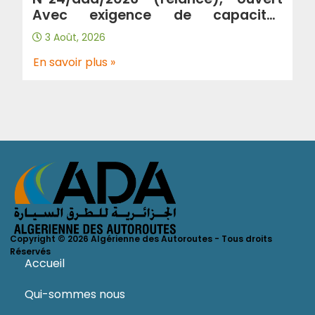
Avec exigence de capacités
minimales : Contrôle et suivi de
3 Août, 2026
traitement de glissements au
niveau de l’autoroute a3 wilaya de
En savoir plus »
Tlemcen.
Copyright © 2026 Algérienne des Autoroutes - Tous droits
Réservés
Accueil
Qui-sommes nous