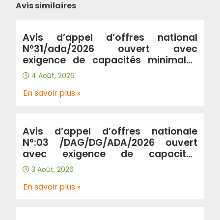
Avis similaires
Avis d’appel d’offres national
N°31/ada/2026 ouvert avec
exigence de capacités minimales
portant « Renforcement de
4 Août, 2026
l’autoroute A2 entre la ville de
Birtouta « jonction A2/A100 au
En savoir plus »
PK2+580 » et la ville de khemis
khechna « jonction A2/A102 au
PK31+300 » sur 29km en double sens
Avis d’appel d’offres nationale
(wilaya Alger, Blida, Boumerdes) »
N°:03 /DAG/DG/ADA/2026 ouvert
avec exigence de capacités
minimales Portant “prestation de
3 Août, 2026
gardiennage et de surveillance au
profit de l’Algérienne Des
En savoir plus »
Autoroutes”.