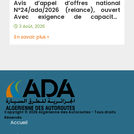
Avis d’appel d’offres national
N°24/ada/2026 (relance), ouvert
Avec exigence de capacités
minimales : Contrôle et suivi de
3 Août, 2026
traitement de glissements au
niveau de l’autoroute a3 wilaya de
En savoir plus »
Tlemcen.
Copyright © 2026 Algérienne des Autoroutes - Tous droits
Réservés
Accueil