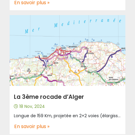
En savoir plus »
La 3ème rocade d’Alger
18 Nov, 2024
Longue de 159 Km, projetée en 2×2 voies (élargissable à 2 x 3 voies), elle traverse les territoires des Wilayas de Tipaza, Alger, Blida, Boumerdes et Tizi-Ouzou. L’objectif de la réalisation de la 3ème Rocade d’Alger est de soulager la région algéroise de la circulation de transit empruntant actuellement la Rocade sud d’Alger, nommée Première Rocade, et la 2ème Rocade. La 3ème Rocade d’Alger est un lien routier stratégique pour la région algéroise. Localisée au sud de la 2ème Rocade ainsi que de l’autoroute Est-Ouest, elle doit sillonner à proximité des villes et localités situées aux environs du piedmont tellien.
En savoir plus »