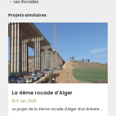
Les Rocades
Projets similaires
La 4ème rocade d’Alger
5 Jan, 2025
Le projet de la 4ème rocade d’Alger d’un linéaire d’environ de 262 Km s’inscrit dans le cadre du programme du schéma Directeur Routier et Autoroutier, et dont l’objectif est de soulager la région algéroise du trafic de transit empruntant l’Autoroute Est/Ouest et la 2ème Rocade d’Alger, la RN05. La 4ème Rocade d’Alger prend naissance dans la wilaya d’Aïn Defla (Localité Ain Soltane), à Khemis Miliana, au niveau de l’Autoroute Est-Ouest, puis traverse les wilayas de Médéa, en passant au sud de la ville de Berrouaguia (au niveau de la RN1), Bouira et M’Sila, en passant dans les environs des villes de Sour el Gouzlane et Sidi Aissa (au sud de Dirah, au niveau de la RN8), et se termine dans la wilaya de Bordj Bou Arreridj, au niveau de l’Autoroute . Le projet de la 4ème Rocade a été divisé en trois lots : Lot 1 : de l’Echangeur RN18 (Wilaya d’Ain Defla) à l’Echangeur de la RN1 (Wilaya de Médéa) d’un linéaire de sur 67 km en cours de travaux dont 17 km mise en service entre Khemis Miliana et Djendel. Lot 2 : de l’Echangeur de la RN1 (Wilaya de Médéa) à l’Echangeur de la RN8 (Wilaya de M’Sila) d’un linéaire de 85 km dont les études sont achevées. Lot 3 : de l’Echangeur de la RN8 (Est de la localité de Dirah) à l’Echangeur de BBA d’un linéaire de 110 km dont les études sont achevées.