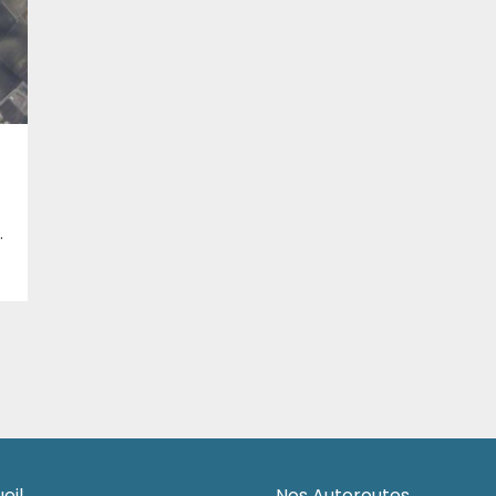
modifiée.
er national. Ils visent à améliorer durablement la qualité de la chaussée, à renforcer les conditions de circulation et à offrir aux usagers une infrastructure plus sûre et plus performante. Les usagers sont invités à respecter la signalisation temporaire et les itinéraires de déviation mis en place. L’Algérienne des Autoroutes remercie les usagers pour leur compréhension et s’excuse de la gêne occasionnée.
eil
Nos Autoroutes