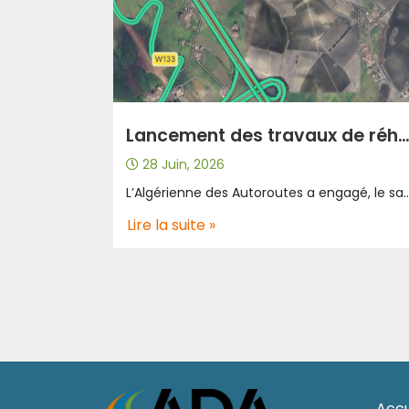
Lancement des travaux de réhabilitation de l’échangeur de Sidi Abdellah : circulation temporairement 
28 Juin, 2026
L’Algérienne des Autoroutes a engagé, le samedi 27 juin 2026 à partir de 06 h 30, d’importants travaux de réhabilitation au niveau des trois pénétrantes de l’échangeur de Sidi Abdellah. Cette opération porte sur la réparation et le renouvellement de la couche de roulement, dans le cadre du programme d’entretien et de préservation du réseau autoroutier, afin d’améliorer les conditions de circulation et de renforcer la sécurité des usagers. Pour permettre le bon déroulement des interventions et garantir la sécurité des usagers ainsi que des équipes mobilisées, une fermeture temporaire des axes suivants a été mise en place : – Birtouta → Sidi Abdellah ; – Sidi Abdellah → Birtouta ; – Zéralda → Sidi Abdellah. Ces travaux s’inscrivent dans la démarche continue de modernisation et de maintenance du réseau autorouti
Lire la suite »
Accu