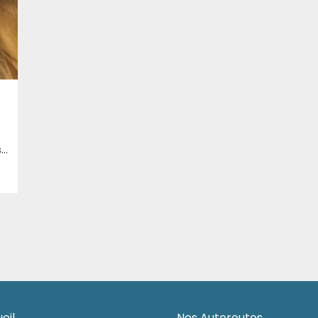
Dans le cadre des opérations des opérations de maintenance, une intervention technique rapide a été réalisée au niveau du tunnel T4, dans la wilaya de Skikda en direction d’Annaba, afin de garantir la sécurité des usagers à la suite du détachement d’un câble électrique. Le site a été sécurisé et le câble a été remis en place à l’aide d’un camion-grue. Les moyens d’intervention mobilisés pour cette opération ont également permis de procéder au remplacement des luminaires défectueux au niveau de la troisième voie, contribuant ainsi à l’amélioration du système d’éclairage du tunnel et au renforcement des conditions de sécurité et de confort des usagers. Cette intervention a permis d’éliminer le risque identifié tout en améliorant les performances de l’éclairage au sein du tunnel. Les opérations de maintenance se poursuivent dans les prochains jours afin de finaliser la remise à niveau du système d’éclairage et de garantir les conditions optimales de sécurité et de fluidité pour l’ensemble des usagers. L’Algérienne des Autoroutes, pour votre sécurité et votre confort.
eil
Nos Autoroutes