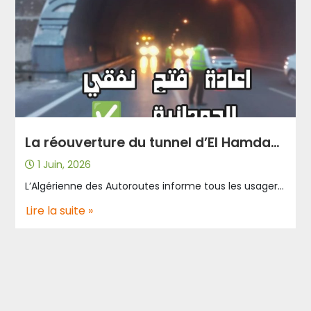
La réouverture du tunnel d’El Hamdania vers Médéa-Djelfa.
1 Juin, 2026
L’Algérienne des Autoroutes informe tous les usagers de l’autoroute Nord-Sud A1 que le tunnel d’El Hamdania à l’autoroute Nord-Sud A1 en direction de Médéa – Djelfa est rouvert à la circulation, en collaboration avec les autorités locales des Wilayas de Blida et Médéa, la gendarmerie et la protection civile, et cela après l’installation des équipements provisoires de l’éclairage de sécurité dans le tunnel pour assurer une visibilité minimale. Par ailleurs, les travaux techniques pour changer les équipements endommagés se poursuivent, en mobilisant les équipes techniques et d’exploitation avec tous les moyens humains et matériels pour assurer le bon déroulement de l’infrastructure et la continuité du service dans les bonnes conditions. L’Algérienne des Autoroutes réaffirme son engagement à garantir la sécurité des usagers de la route et a appelé chacun de respecter la signalisation routière et les règles de sécurité dans les tunnels sur tout le réseau autoroutier. Le tunnel est ouvert actuellement dans les deux sens.
Lire la suite »