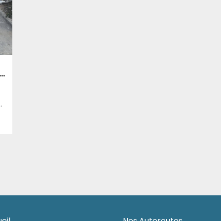
la circulation des poids lourds au niveau de la wilaya de Bouira.
s précautions à l’approche de la zone des travaux. Les équipes d’interventions et les patrouilleurs maintiennent leur présence sur les lieux pour assurer la fluidité de la circulation et sécuriser le périmètre du chantier. L’Algérienne des autoroutes appelle les usagers de la route de respecter les panneaux de signalisation et de réduire leur vitesse pour leur sécurité.
eil
Nos Autoroutes