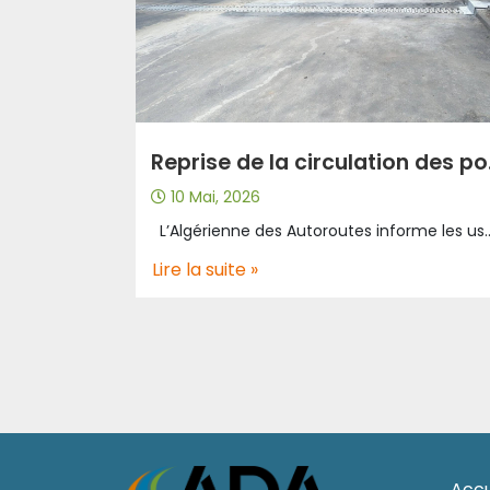
Reprise de 
10 Mai, 2026
L’Algérienne des Autoroutes informe les usagers de l’autoroute A2 que la circulation des poids lourds a repris son cours normal. Suite à l’achèvement des travaux de maintenance vers Alger au niveau de l’ouvrage d’art OA 203 au point kilométrique 108+660 à Draa Laatach , wilaya de Bouira. Notons que les travaux de maintenance ont été lancés cette semaine vers Constantine au niveau du même ouvrage d’art, ce qui oblige tous les usagers de la route à prendre leur
Lire la suite »
Accu