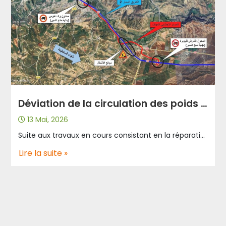
Déviation de la circulation des poids lourds prochainement au niveau de Draa Laatach vers Constantine.
13 Mai, 2026
Suite aux travaux en cours consistant en la réparation des joints de chaussées au niveau du viaduc de Draa Laatach au point kilométrique 108+606 vers Constantine; L’Algérienne des Autoroutes informe les usagers de l’autoroute A2 qu’une déviation temporaire de la circulation des poids lourds sera mise en place pour une durée d’un mois, afin d’assurer le bon déroulement des travaux et la sécurisation du périmètre du chantier. Cette déviation concerne les poids lourds vers Constantine comme suit : A partir de oued Houss wilaya de Bouira. Ensuite la route nationale N05. Jusqu’à rejoindre l’autoroute à l’échangeur de Bouira Est dans la région de Sonda. Cette mesure s’inscrit dans le cadre de l’accompagnement des travaux de maintenance, avec la mobilisation des équipes d’intervention et les patrouilleurs afin de sécuriser la zone des travaux et organiser la circulation. La date de mise en œuvre de cette déviation sera communiquée ultérieurement. L’Algérienne des Autoroutes appelle tous les usagers de l’autoroute de prendre leurs précautions, respecter les consignes de sécurité et réduire la vitesse à l’approche de la zone des travaux.
Lire la suite »