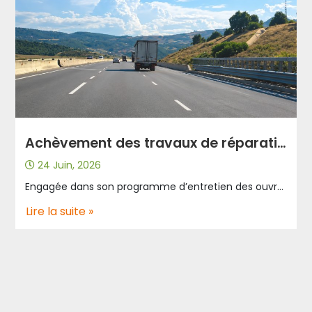
Achèvement des travaux de réparation des joints de chaussée dans plusieurs ouvrages d’art de l’autoroute A2 – Wilaya de Skikda.
24 Juin, 2026
Engagée dans son programme d’entretien des ouvrages d’art de l’autoroute Est-Ouest A2, l’Algérienne des Autoroutes poursuit les opérations de réparation des joints de chaussée au niveau de plusieurs ouvrages d’art dans la wilaya de Skikda, afin de préserver l’intégrité des structures et d’assurer le confort ainsi que la sécurité des usagers de la route. Les travaux de réparation des joints de chaussée ont été achevés hier au niveau de l’ouvrage d’art OA236.2, en direction d’Alger, après la finalisation des différentes étapes d’intervention programmées. Avec cette réalisation, les travaux sont désormais clôturés au niveau des ouvrages d’art OA235.1, OA236.2 et OA237.1 en direction d’Alger, conformément au programme arrêté. Parallèlement à l’achèvement des travaux en direction d’Alger, les opérations de réparation des joints de chaussée se poursuivent au niveau de l’ouvrage d’art OA236.2 en direction d’Annaba. Des moyens humains et techniques ont été mobilisés afin de garantir l’exécution des travaux dans le respect des normes techniques en vigueur et des délais fixés. L’Algérienne des Autoroutes appelle les usagers de la route à faire preuve de vigilance et à respecter la signalisation à l’approche des zones de travaux, contribuant ainsi à leur sécurité ainsi qu’à celle des équipes intervenant sur le terrain. L’Algérienne des Autoroutes, pour votre sécurité et votre confort.
Lire la suite »