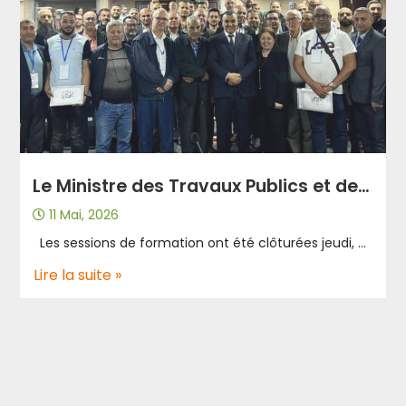
Le Ministre des Travaux Publics et des Infrastructures de base M. Abdelkader DJELLAOUI honore les cadres de l’Algérienne des autoroutes lors d’une cérémonie officielle.
11 Mai, 2026
Les sessions de formation ont été clôturées jeudi, au niveau de l’école Supérieure de Management des Travaux publics, durant laquelle les cadres de l’entreprise ont maintenu leur participation dans le cadre de son programme de formation spécialisé ayant pour but de développer les compétences et renforcer les capacités professionnelles. Les participants ont été honoré d’une manière spéciale par le ministre des travaux publics et des infrastructures de base M. Abdelkader DJELLAOUI qui a présidé la cérémonie de remise des diplômes au profit des cadres de l’Algérienne des Autoroutes, en soulignant l’importance de la formation spécialisée dans le renforcement des compétences des ressources humaines et la garantie de l’exploitation et la maintenance des infrastructures selon les normes modernes. Il a valorisé, au passage, le rôle assumé par les compétences nationales dans l’accompagnement des grands projets stratégiques, en félicitant le niveau atteint par les cadres formés. La cérémonie a également connu la présence et la participation de cadres de certaines entreprises du secteur, tels que le Groupe GICA, COSIDER TP, COSIDER Travaux Publics dans une ambiance conviviale et d’échange d’expériences professionnelles. L’Algérienne des Autoroutes félicite tous ses cadres diplômés en leur souhaitant beaucoup de réussite et de succès dans leurs missions pour la contribution aux projets d’infrastructure.
Lire la suite »