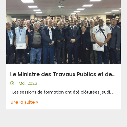
Le Ministre des Travaux Publics et des Infrastructures de base M. Abdelkader DJELLAOUI honore les cadres de l’Algérienne des autoroutes lors d’une cérémonie officielle.
11 Mai, 2026
Les sessions de formation ont été clôturées jeudi, au niveau de l’école Supérieure de Management des Travaux publics, durant laquelle les cadres de l’entreprise ont maintenu leur participation dans le cadre de son programme de formation spécialisé ayant pour but de développer les compétences et renforcer les capacités professionnelles. Les participants ont été honoré d’une manière spéciale par le ministre des travaux publics et des infrastructures de base M. Abdelkader DJELLAOUI qui a présidé la cérémonie de remise des diplômes au profit des cadres de l’Algérienne des Autoroutes, en soulignant l’importance de la formation spécialisée dans le renforcement des compétences des ressources humaines et la garantie de l’exploitation et la maintenance des infrastructures selon les normes modernes. Il a valorisé, au passage, le rôle assumé par les compétences nationales dans l’accompagnement des grands projets stratégiques, en félicitant le niveau atteint par les cadres formés. La cérémonie a également connu la présence et la participation de cadres de certaines entreprises du secteur, tels que le Groupe GICA, COSIDER TP, COSIDER Travaux Publics dans une ambiance conviviale et d’échange d’expériences professionnelles. L’Algérienne des Autoroutes félicite tous ses cadres diplômés en leur souhaitant beaucoup de réussite et de succès dans leurs missions pour la contribution aux projets d’infrastructure.
Lire la suite »