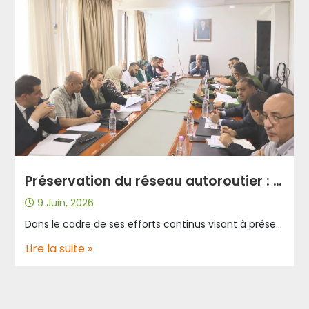
Préservation du réseau autoroutier : renforcement de la coordination pour le contrôle du poids et de la charge à l’essieu.
9 Juin, 2026
Dans le cadre de ses efforts continus visant à préserver le réseau autoroutier national et à renforcer la sécurité routière, l’Algérienne des Autoroutes a participé, aux côtés du ministère des Travaux Publics et des Infrastructures et du ministère de la Défense Nationale, représenté par la Gendarmerie nationale, à une réunion de coordination consacrée à la finalisation du projet de convention relatif au contrôle du poids et de la charge à l’essieu des véhicules de transport de marchandises. Cette rencontre a permis d’examiner les modalités d’acquisition, de déploiement et d’exploitation des équipements de contrôle, ainsi que les mécanismes de constatation des infractions liées au dépassement des limites de poids autorisées. Elle constitue une étape importante dans le renforcement de la coordination entre les différents acteurs concernés afin de lutter efficacement contre la surcharge des poids lourds. La surcharge représente l’un des principaux facteurs de dégradation prématurée des infrastructures routières, d’augmentation des couts d’entretien et de la mise en danger des usagers de la route. La mise en œuvre de ce dispositif contribuera ainsi à préserver le patrimoine autoroutier national tout en améliorant les conditions de circulation et le niveau de sécurité. Ce projet s’inscrit dans le cadre de la mise en œuvre de la nouvelle loi relative au code de la route, qui renforce les mécanismes de contrôle du poids et la charge à l’essieu des véhicules de transport de marchandises. L’Algérienne des Autoroutes réaffirme son engagement à poursuivre sa collaboration avec l’ensemble des institutions et organismes concernées afin de protéger le réseau autoroutier national, d’améliorer sa disponibilité et sa durabilité, et d’offrir aux usagers une mobilité plus sure, plus fluide et plus durable.
Lire la suite »