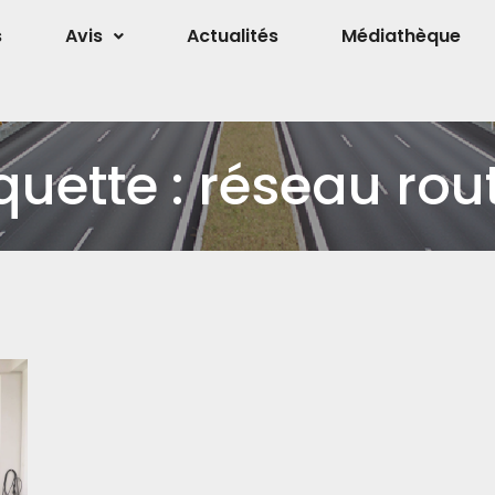
s
Avis
Actualités
Médiathèque
quette :
réseau rout